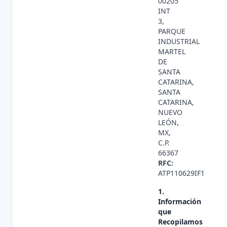
00205
INT
3,
PARQUE
INDUSTRIAL
MARTEL
DE
SANTA
CATARINA,
SANTA
CATARINA,
NUEVO
LEÓN,
MX,
C.P.
66367
RFC:
ATP110629IF1
1.
Información
que
Recopilamos