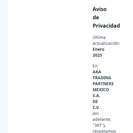
Aviso
de
Privacidad
Última
actualización:
Enero
2025
En
AKA
TRADING
PARTNERS
MEXICO
S.A.
DE
C.V.
(en
adelante,
"36T"),
respetamos