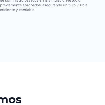
de suministro basados en la simulación/estudio
previamente aprobados, asegurando un flujo visible,
eficiente y confiable.
emos