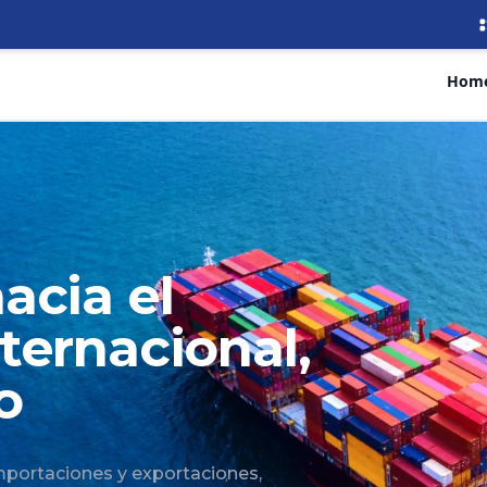
Hom
acia el
ternacional,
o
mportaciones y exportaciones,