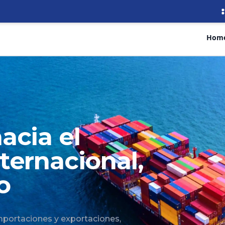
Hom
acia el
ternacional,
o
mportaciones y exportaciones,