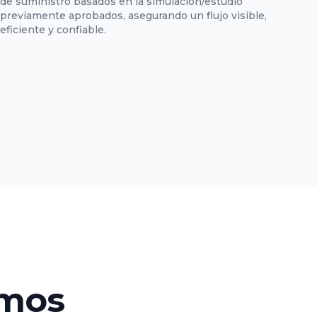
de suministro basados en la simulación/estudio
previamente aprobados, asegurando un flujo visible,
eficiente y confiable.
emos